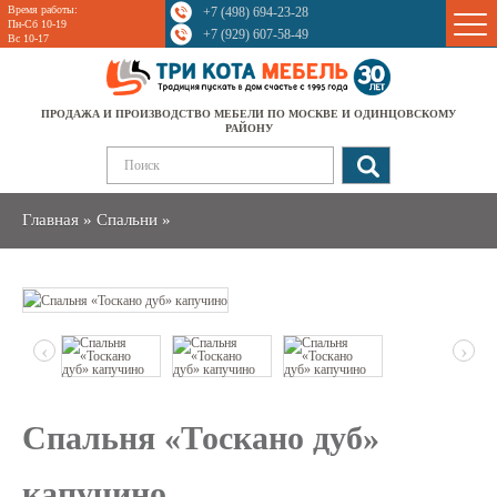
Время работы:
+7 (498) 694-23-28
Sale
Пн-Сб 10-19
+7 (929) 607-58-49
Вс 10-17
ПРОДАЖА И ПРОИЗВОДСТВО МЕБЕЛИ ПО МОСКВЕ И ОДИНЦОВСКОМУ
РАЙОНУ
Главная
»
Спальни
»
‹
›
Спальня «Тоскано дуб»
капучино