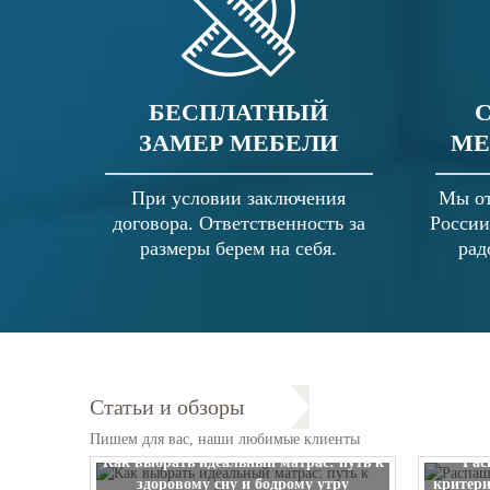
БЕСПЛАТНЫЙ
ЗАМЕР МЕБЕЛИ
МЕ
При условии заключения
Мы от
договора. Ответственность за
России
размеры берем на себя.
рад
Статьи и обзоры
Пишем для вас, наши любимые клиенты
Как выбрать идеальный матрас: путь к
Рас
здоровому сну и бодрому утру
критери