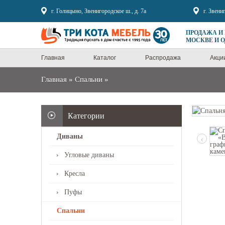
Sale
г. Голицыно, Звенигородское ш., д. 7а
г. Звени
ПРОДАЖА И
МОСКВЕ И 
Главная
Каталог
Распродажа
Акци
Главная
»
Спальни
»
Категории
Диваны
‹
Угловые диваны
Кресла
Пуфы
Спальни