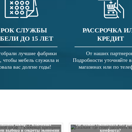
СРОК СЛУЖБЫ
РАССРОЧКА И
БЕЛИ ДО 15 ЛЕТ
КРЕДИТ
обрали лучшие фабрики
От наших партнеро
, чтобы мебель служила и
Подробности уточняйте 
овала вас долгие годы!
магазинах или по теле
Спальня: где стоит заплатить
пашной шкаф: 7 ключевых
где можно сэкономить без ри
ев выбора и секреты экономии
комфорта?