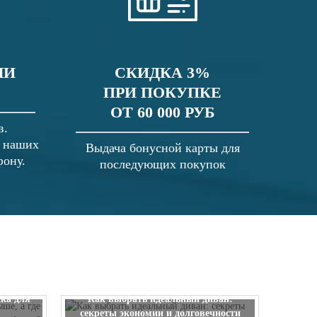
ЛИ
СКИДКА 3%
ПРИ ПОКУПКЕ
ОТ 60 000 РУБ
в.
в наших
Выдача бонусной карты для
фону.
последующих покупок
 выше, а
ска для
Как выбрать идеальный диван:
секреты экономии и долговечности