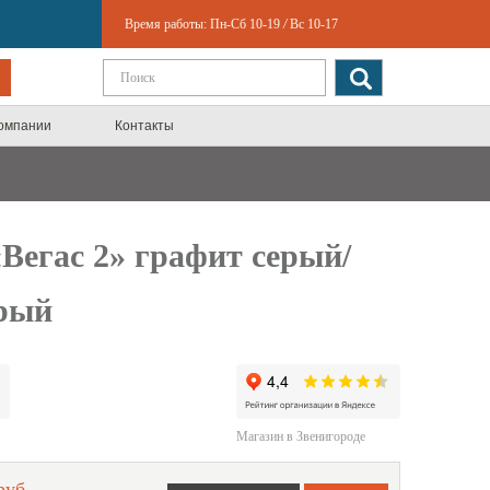
Время работы:
Пн-Сб 10-19
/
Вс 10-17
компании
Контакты
Вегас 2» графит серый/
ерый
Магазин в Звенигороде
руб.