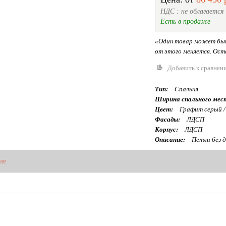
НДС : не облагается
Есть в продаже
«Один товар может быт
от этого меняется. Оста
Добавить к сравнен
Тип:
Спальня
Ширина спального мес
Цвет:
Графит серый /
Фасады:
ЛДСП
Корпус:
ЛДСП
Описание:
Петли без д
ие