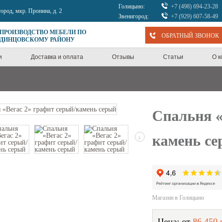
Голицыно:
+7 (498) 694-23-28
город, мкр. Пронина, д. 2
Звенигород:
+7 (929) 607-58-49
 ПРОИЗВОДСТВО МЕБЕЛИ ПО
ОБРАТНЫЙ ЗВОНОК
ОДИНЦОВСКОМУ РАЙОНУ
и
Доставка и оплата
Отзывы
Статьи
О 
Спальня «
›
камень с
Магазин в Голицыно
Цена: от
86 450 