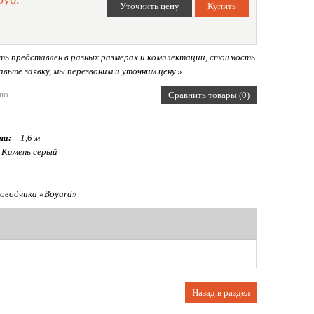
ь представлен в разных размерах и комплектации, стоимость
вьте заявку, мы перезвоним и уточним цену.»
ию
Сравнить товары (0)
та:
1,6 м
 Камень серый
оводчика «Boyard»
Назад в раздел