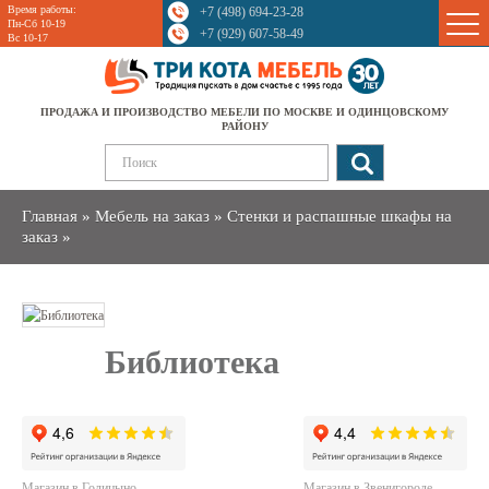
Время работы:
+7 (498) 694-23-28
Sale
Пн-Сб 10-19
+7 (929) 607-58-49
Вс 10-17
ПРОДАЖА И ПРОИЗВОДСТВО МЕБЕЛИ ПО МОСКВЕ И ОДИНЦОВСКОМУ
РАЙОНУ
Главная
»
Мебель на заказ
»
Стенки и распашные шкафы на
заказ
»
Библиотека
Магазин в Голицыно
Магазин в Звенигороде