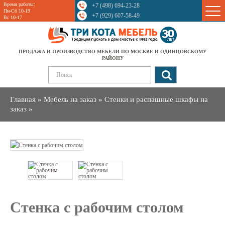
Время работы:
+7 (498) 694-23-28
Sale
Пн-Сб 10-19
+7 (929) 607-58-49
Вс 10-17
ПРОДАЖА И ПРОИЗВОДСТВО МЕБЕЛИ ПО МОСКВЕ И ОДИНЦОВСКОМУ
РАЙОНУ
Главная
»
Мебель на заказ
»
Стенки и распашные шкафы на
заказ
»
Стенка с рабочим столом