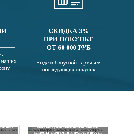
ЛИ
СКИДКА 3%
ПРИ ПОКУПКЕ
ОТ 60 000 РУБ
в.
в наших
Выдача бонусной карты для
фону.
последующих покупок
 выше, а
ска для
Как выбрать идеальный диван:
секреты экономии и долговечности