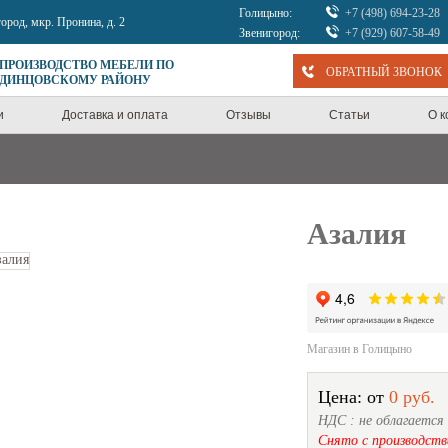
Голицыно:
+7 (498) 694-23-28
город, мкр. Пронина, д. 2
Звенигород:
+7 (929) 607-58-49
 ПРОИЗВОДСТВО МЕБЕЛИ ПО
ОБРАТНЫЙ ЗВОНОК
ОДИНЦОВСКОМУ РАЙОНУ
и
Доставка и оплата
Отзывы
Статьи
О 
Азалия
Магазин в Голицыно
Цена: от
0 руб.
НДС : не облагается
Снято с производств