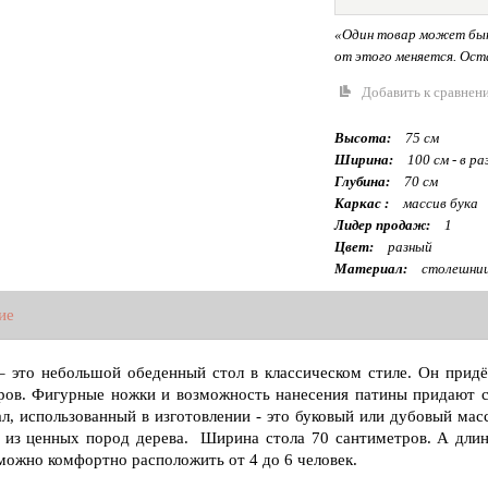
«Один товар может быт
от этого меняется. Оста
Добавить к сравнен
Высота:
75 см
Ширина:
100 см - в р
Глубина:
70 см
Каркас :
массив бука
Лидер продаж:
1
Цвет:
разный
Материал:
столешниц
ие
– это небольшой обеденный стол в классическом стиле. Он прид
ров. Фигурные ножки и возможность нанесения патины придают с
л, использованный в изготовлении - это буковый или дубовый мас
из ценных пород дерева. Ширина стола 70 сантиметров. А длин
можно комфортно расположить от 4 до 6 человек.