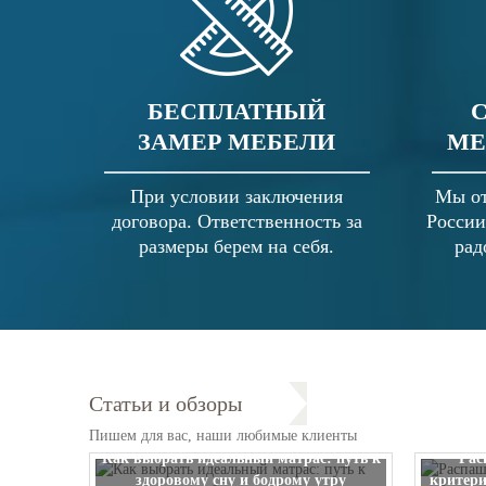
БЕСПЛАТНЫЙ
ЗАМЕР МЕБЕЛИ
МЕ
При условии заключения
Мы от
договора. Ответственность за
России
размеры берем на себя.
рад
Статьи и обзоры
Пишем для вас, наши любимые клиенты
Как выбрать идеальный матрас: путь к
Рас
здоровому сну и бодрому утру
критери