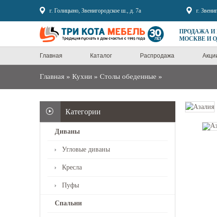
Sale
г. Голицыно, Звенигородское ш., д. 7а
г. Звени
ПРОДАЖА И
МОСКВЕ И 
Главная
Каталог
Распродажа
Акци
Главная
»
Кухни
»
Столы обеденные
»
Категории
Диваны
Угловые диваны
Кресла
Пуфы
Спальни