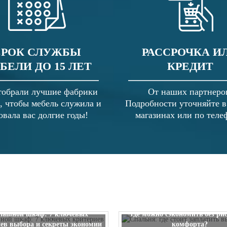
СРОК СЛУЖБЫ
РАССРОЧКА И
БЕЛИ ДО 15 ЛЕТ
КРЕДИТ
обрали лучшие фабрики
От наших партнеро
, чтобы мебель служила и
Подробности уточняйте 
овала вас долгие годы!
магазинах или по теле
Спальня: где стоит заплатить
пашной шкаф: 7 ключевых
где можно сэкономить без ри
ев выбора и секреты экономии
комфорта?