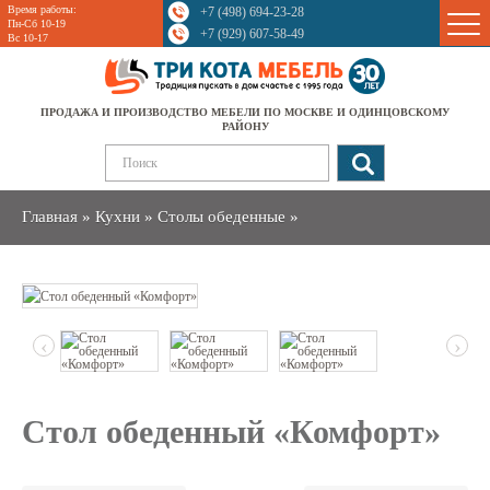
Время работы:
+7 (498) 694-23-28
Sale
Пн-Сб 10-19
+7 (929) 607-58-49
Вс 10-17
ПРОДАЖА И ПРОИЗВОДСТВО МЕБЕЛИ ПО МОСКВЕ И ОДИНЦОВСКОМУ
РАЙОНУ
Главная
»
Кухни
»
Столы обеденные
»
‹
›
Стол обеденный «Комфорт»