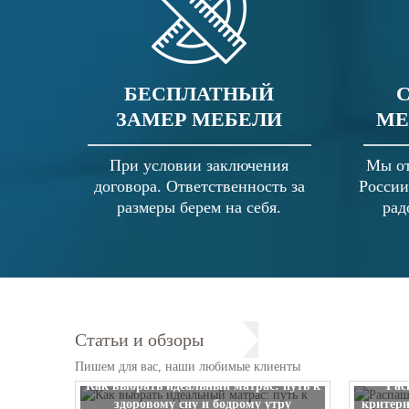
БЕСПЛАТНЫЙ
ЗАМЕР МЕБЕЛИ
МЕ
При условии заключения
Мы от
договора. Ответственность за
России
размеры берем на себя.
рад
Статьи и обзоры
Пишем для вас, наши любимые клиенты
Как выбрать идеальный матрас: путь к
Рас
здоровому сну и бодрому утру
критери