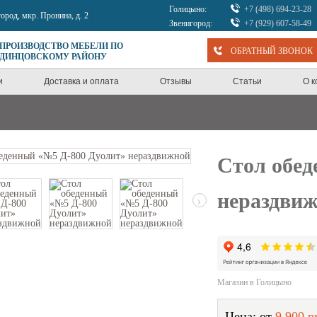
Голицыно:
+7 (498) 694-23-28
город, мкр. Пронина, д. 2
Звенигород:
+7 (929) 607-58-49
 ПРОИЗВОДСТВО МЕБЕЛИ ПО
ОБРАТНЫЙ ЗВОНОК
ОДИНЦОВСКОМУ РАЙОНУ
и
Доставка и оплата
Отзывы
Статьи
О 
Стол обед
нераздви
›
Магазин в Голицыно
Цена: от
9 900 р