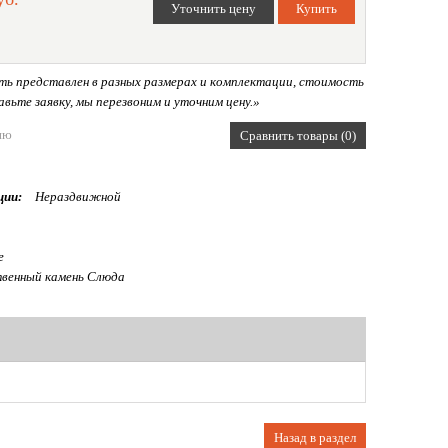
ь представлен в разных размерах и комплектации, стоимость
вьте заявку, мы перезвоним и уточним цену.»
ию
Сравнить товары (0)
ции:
Нераздвижной
е
венный камень Слюда
Назад в раздел