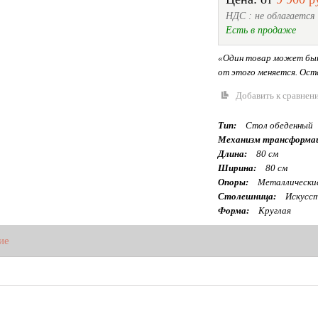
НДС : не облагается
Есть в продаже
«Один товар может быт
от этого меняется. Оста
Добавить к сравнен
Тип:
Стол обеденный
Механизм трансформа
Длина:
80 см
Ширина:
80 см
Опоры:
Металлически
Столешница:
Искусст
Форма:
Круглая
ие