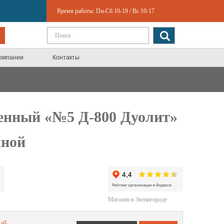
Время работы:
Пн-Сб 10-19
/
Вс 10-17
компании
Контакты
енный «№5 Д-800 Дуолит»
жной
Магазин в Звенигороде
уб.