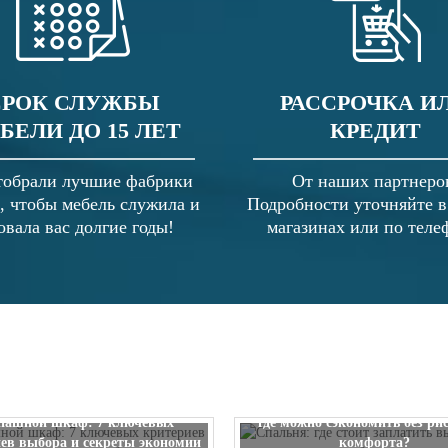
СРОК СЛУЖБЫ
РАССРОЧКА И
БЕЛИ ДО 15 ЛЕТ
КРЕДИТ
обрали лучшие фабрики
От наших партнеро
, чтобы мебель служила и
Подробности уточняйте 
овала вас долгие годы!
магазинах или по теле
Спальня: где стоит заплатить
пашной шкаф: 7 ключевых
где можно сэкономить без ри
ев выбора и секреты экономии
комфорта?