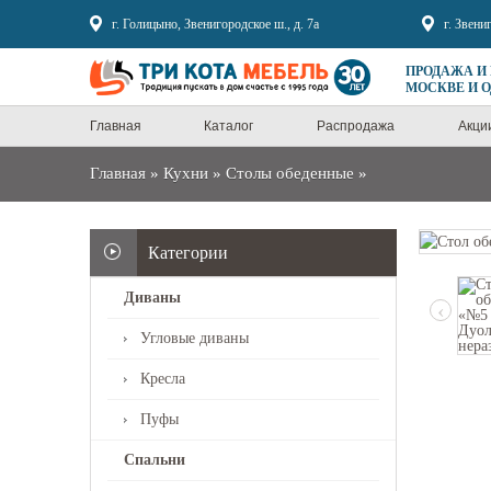
Sale
г. Голицыно, Звенигородское ш., д. 7а
г. Звени
ПРОДАЖА И
МОСКВЕ И 
Главная
Каталог
Распродажа
Акци
Главная
»
Кухни
»
Столы обеденные
»
Категории
Диваны
‹
Угловые диваны
Кресла
Пуфы
Спальни