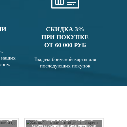
ЛИ
СКИДКА 3%
ПРИ ПОКУПКЕ
ОТ 60 000 РУБ
в.
в наших
Выдача бонусной карты для
фону.
последующих покупок
 выше, а
ска для
Как выбрать идеальный диван:
секреты экономии и долговечности