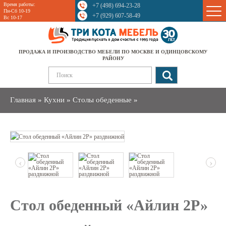
Время работы:
+7 (498) 694-23-28
Sale
Пн-Сб 10-19
+7 (929) 607-58-49
Вс 10-17
ПРОДАЖА И ПРОИЗВОДСТВО МЕБЕЛИ ПО МОСКВЕ И ОДИНЦОВСКОМУ
РАЙОНУ
Главная
»
Кухни
»
Столы обеденные
»
‹
›
Стол обеденный «Айлин 2Р»