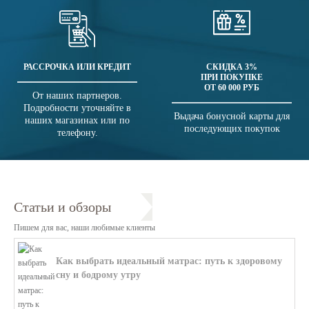
РАССРОЧКА ИЛИ КРЕДИТ
СКИДКА 3%
ПРИ ПОКУПКЕ
ОТ 60 000 РУБ
От наших партнеров.
Подробности уточняйте в
Выдача бонусной карты для
наших магазинах или по
последующих покупок
телефону.
Статьи и обзоры
Пишем для вас, наши любимые клиенты
Как выбрать идеальный матрас: путь к здоровому
сну и бодрому утру
В этой статье мы поможем разобратьс...