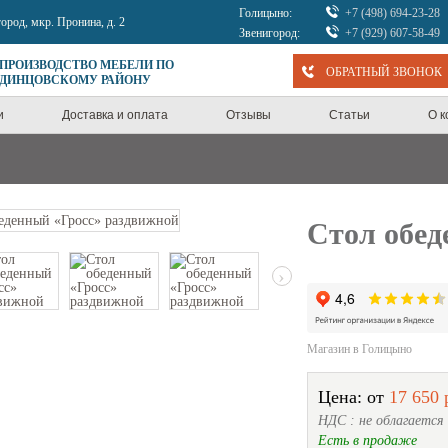
Голицыно:
+7 (498) 694-23-28
город, мкр. Пронина, д. 2
Звенигород:
+7 (929) 607-58-49
 ПРОИЗВОДСТВО МЕБЕЛИ ПО
ОБРАТНЫЙ ЗВОНОК
ОДИНЦОВСКОМУ РАЙОНУ
и
Доставка и оплата
Отзывы
Статьи
О 
Стол обед
›
Магазин в Голицыно
Цена: от
17 650 
НДС : не облагается
Есть в продаже