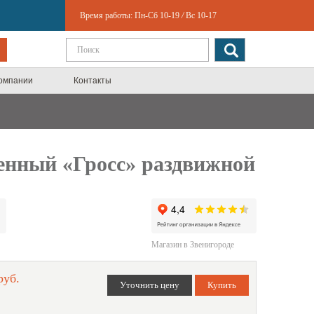
Время работы:
Пн-Сб 10-19
/
Вс 10-17
компании
Контакты
енный «Гросс» раздвижной
Магазин в Звенигороде
руб.