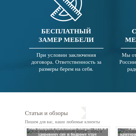
БЕСПЛАТНЫЙ
ЗАМЕР МЕБЕЛИ
МЕ
При условии заключения
Мы от
договора. Ответственность за
России
размеры берем на себя.
рад
Статьи и обзоры
Пишем для вас, наши любимые клиенты
Как выбрать идеальный матрас: путь к
Рас
здоровому сну и бодрому утру
критери