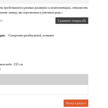
ь представлен в разных размерах и комплектации, стоимость
вьте заявку, мы перезвоним и уточним цену.»
ию
Сравнить товары (0)
ции:
Синхронно-раздвижной, вставка
ом виде: 155 см
я
Назад в раздел