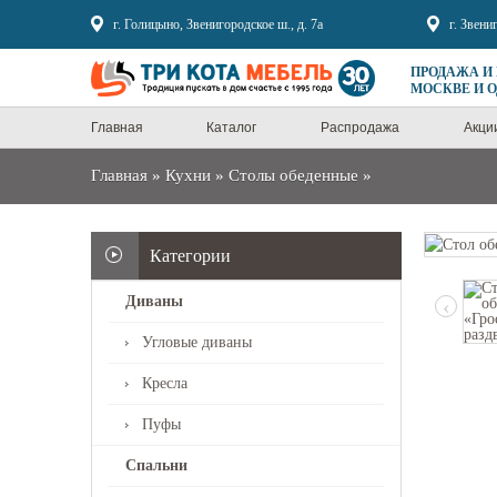
Sale
г. Голицыно, Звенигородское ш., д. 7а
г. Звени
ПРОДАЖА И
МОСКВЕ И 
Главная
Каталог
Распродажа
Акци
Главная
»
Кухни
»
Столы обеденные
»
Категории
Диваны
‹
Угловые диваны
Кресла
Пуфы
Спальни