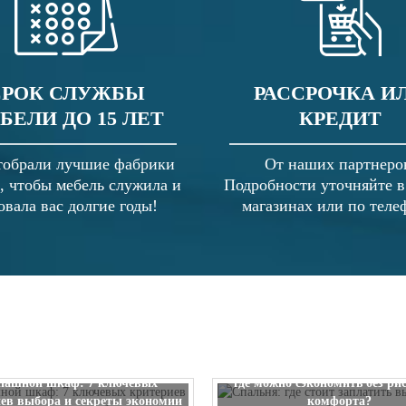
СРОК СЛУЖБЫ
РАССРОЧКА И
БЕЛИ ДО 15 ЛЕТ
КРЕДИТ
обрали лучшие фабрики
От наших партнеро
, чтобы мебель служила и
Подробности уточняйте 
овала вас долгие годы!
магазинах или по теле
Спальня: где стоит заплатить
пашной шкаф: 7 ключевых
где можно сэкономить без ри
ев выбора и секреты экономии
комфорта?