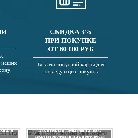
ЛИ
СКИДКА 3%
ПРИ ПОКУПКЕ
ОТ 60 000 РУБ
в.
в наших
Выдача бонусной карты для
фону.
последующих покупок
 выше, а
ска для
Как выбрать идеальный диван:
секреты экономии и долговечности