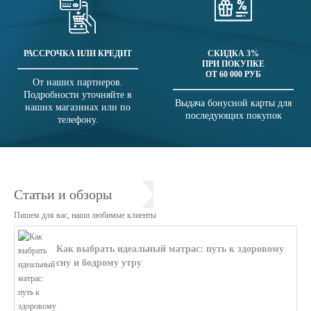
РАССРОЧКА ИЛИ КРЕДИТ
СКИДКА 3%
ПРИ ПОКУПКЕ
ОТ 60 000 РУБ
От наших партнеров.
Подробности уточняйте в
Выдача бонусной карты для
наших магазинах или по
последующих покупок
телефону.
Статьи и обзоры
Пишем для вас, наши любимые клиенты
Как выбрать идеальный матрас: путь к здоровому
сну и бодрому утру
В этой статье мы поможем разобратьс...