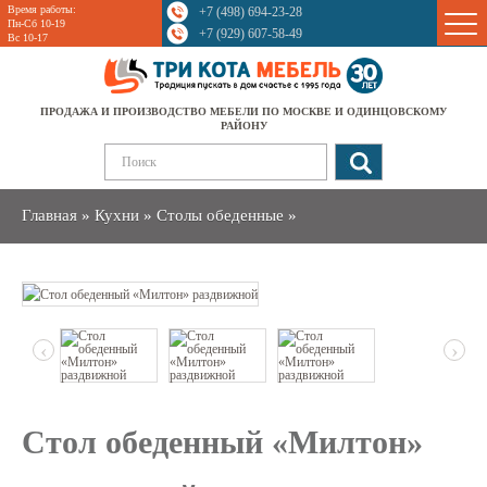
Время работы:
+7 (498) 694-23-28
Sale
Пн-Сб 10-19
+7 (929) 607-58-49
Вс 10-17
ПРОДАЖА И ПРОИЗВОДСТВО МЕБЕЛИ ПО МОСКВЕ И ОДИНЦОВСКОМУ
РАЙОНУ
Главная
»
Кухни
»
Столы обеденные
»
‹
›
Стол обеденный «Милтон»