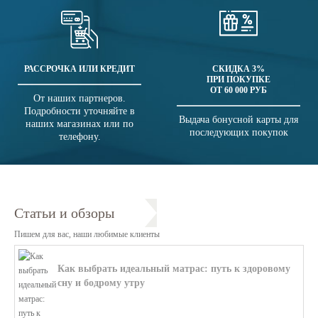
РАССРОЧКА ИЛИ КРЕДИТ
СКИДКА 3%
ПРИ ПОКУПКЕ
ОТ 60 000 РУБ
От наших партнеров.
Подробности уточняйте в
Выдача бонусной карты для
наших магазинах или по
последующих покупок
телефону.
Статьи и обзоры
Пишем для вас, наши любимые клиенты
Как выбрать идеальный матрас: путь к здоровому
сну и бодрому утру
В этой статье мы поможем разобратьс...