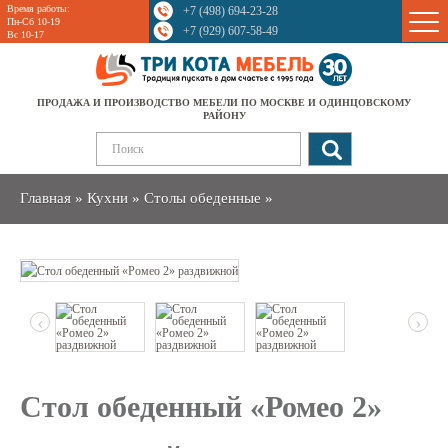
Время работы:
+7 (498) 694-23-28
Sale
Пн-Сб 10-19
+7 (929) 607-58-49
Вс 10-17
ПРОДАЖА И ПРОИЗВОДСТВО МЕБЕЛИ ПО МОСКВЕ И ОДИНЦОВСКОМУ
РАЙОНУ
Главная
»
Кухни
»
Столы обеденные
»
‹
›
Стол обеденный «Ромео 2»