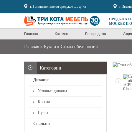
Sale
г. Голицыно, Звенигородское ш., д. 7а
г. Звени
ПРОДАЖА И
МОСКВЕ И 
Главная
Каталог
Распродажа
Акци
Главная
»
Кухни
»
Столы обеденные
»
Категории
Диваны
‹
Угловые диваны
Кресла
Пуфы
Спальни