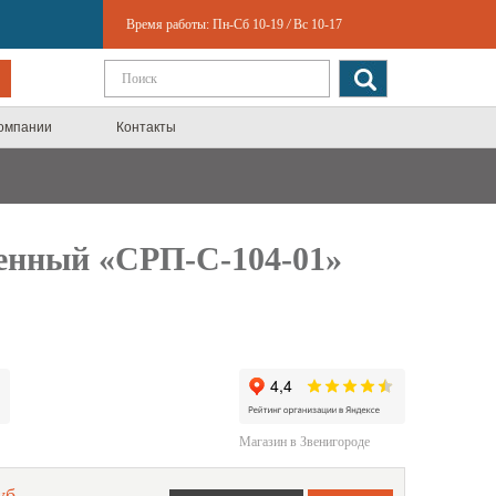
Время работы:
Пн-Сб 10-19
/
Вс 10-17
компании
Контакты
енный «СРП-С-104-01»
Магазин в Звенигороде
уб.