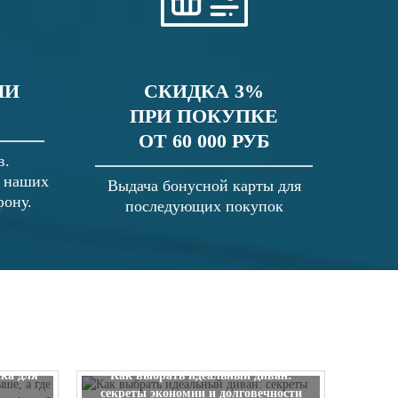
ЛИ
СКИДКА 3%
ПРИ ПОКУПКЕ
ОТ 60 000 РУБ
в.
в наших
Выдача бонусной карты для
фону.
последующих покупок
 выше, а
ска для
Как выбрать идеальный диван:
секреты экономии и долговечности