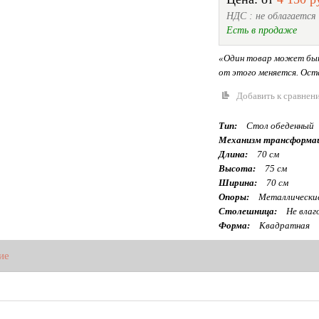
НДС : не облагается
Есть в продаже
«Один товар может быт
от этого меняется. Оста
Добавить к сравнен
Тип:
Стол обеденный
Механизм трансформа
Длина:
70 см
Высота:
75 см
Ширина:
70 см
Опоры:
Металлически
Столешница:
Не влаг
Форма:
Квадратная
ие