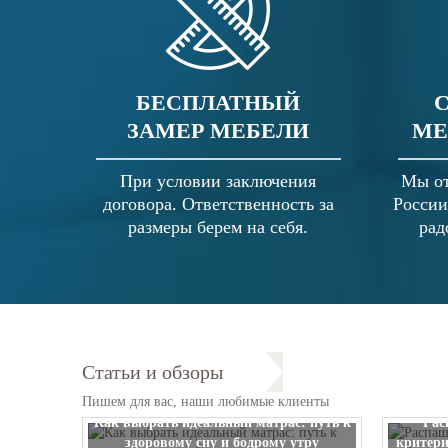
БЕСПЛАТНЫЙ
ЗАМЕР МЕБЕЛИ
МЕ
При условии заключения
Мы от
договора. Ответственность за
России
размеры берем на себя.
рад
Статьи и обзоры
Пишем для вас, наши любимые клиенты
Как выбрать идеальный матрас: путь к
Рас
здоровому сну и бодрому утру
критери