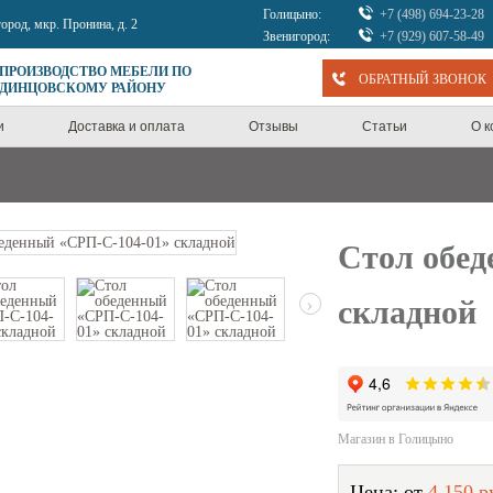
Голицыно:
+7 (498) 694-23-28
город, мкр. Пронина, д. 2
Звенигород:
+7 (929) 607-58-49
 ПРОИЗВОДСТВО МЕБЕЛИ ПО
ОБРАТНЫЙ ЗВОНОК
ОДИНЦОВСКОМУ РАЙОНУ
и
Доставка и оплата
Отзывы
Статьи
О 
Стол обед
›
складной
Магазин в Голицыно
Цена: от
4 150 р