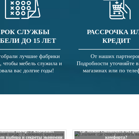
СРОК СЛУЖБЫ
РАССРОЧКА И
БЕЛИ ДО 15 ЛЕТ
КРЕДИТ
обрали лучшие фабрики
От наших партнеро
, чтобы мебель служила и
Подробности уточняйте 
овала вас долгие годы!
магазинах или по теле
Спальня: где стоит заплатить
пашной шкаф: 7 ключевых
где можно сэкономить без ри
ев выбора и секреты экономии
комфорта?