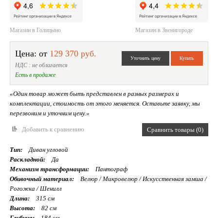
Магазин в Голицыно
Магазин в Звенигороде
Цена: от
129 370 руб.
НДС : не облагается
Есть в продаже
«Один товар может быть представлен в разных размерах и
комплектации, стоимость от этого меняется. Оставьте заявку, мы
перезвоним и уточним цену.»
Добавить к сравнению
Сравнить товары (0)
Тип:
Диван угловой
Раскладной:
Да
Механизм трансформации:
Пантограф
Обивочный материал:
Велюр / Микровелюр / Искусственная замша /
Рогожка / Шенилл
Длина:
315 см
Высота:
82 см
Глубина:
184 см