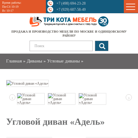
Время работы:
+7 (498) 694-23-28
Sale
Пн-Сб 10-19
+7 (929) 607-58-49
Вс 10-17
ПРОДАЖА И ПРОИЗВОДСТВО МЕБЕЛИ ПО МОСКВЕ И ОДИНЦОВСКОМУ
РАЙОНУ
Главная
»
Диваны
»
Угловые диваны
»
‹
›
Угловой диван «Адель»