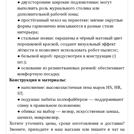
● двухсторонние широкие подлокотники: могут
выполнять роль журнального столика или
дополнительной рабочей зоны;
● простёганный чехол на периотеке: мягкие округлые
формы гармонично вписываются в разные стили
интерьера;
● стальные ножки: окрашены в чёрный матовый цвет
порошковой краской, создают визуальный эффект
лёгкости и позволяют использовать робот‑пылесос;
● бельевой короб: предусмотрен в конструкции (1
шт.);
● основание из резинотканевых ремней: обеспечивает
комфортную посадку.
Конструкция и материалы:
● наполнение: высокоэластичная пена марок HS, HR,
ST;
● подушки: набиты холлофайбером — поддерживают
спину в правильном положении;
● обивка: на выбор — велюр, искусственная замша,
шенилл, микровелюр.
Хотите уточнить цены, сроки изготовления и доставки?
Звоните, приходите в наш магазин или пишите в чат на