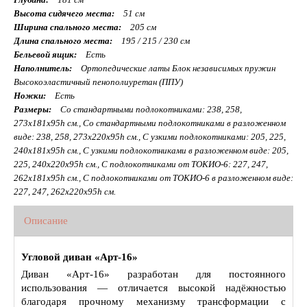
Высота сидячего места:
51 см
Ширина спального места:
205 см
Длина спального места:
195 / 215 / 230 см
Бельевой ящик:
Есть
Наполнитель:
Ортопедические латы Блок независимых пружин
Высокоэластичный пенополиуретан (ППУ)
Ножки:
Есть
Размеры:
Со стандартными подлокотниками: 238, 258,
273х181х95h см., Со стандартными подлокотниками в разложенном
виде: 238, 258, 273х220х95h см., С узкими подлокотниками: 205, 225,
240х181х95h см., С узкими подлокотниками в разложенном виде: 205,
225, 240х220х95h см., С подлокотниками от ТОКИО-6: 227, 247,
262х181х95h см., С подлокотниками от ТОКИО-6 в разложенном виде:
227, 247, 262х220х95h см.
Описание
Угловой диван «Арт‑16»
Диван «Арт‑16» разработан для постоянного
использования — отличается высокой надёжностью
благодаря прочному механизму трансформации с