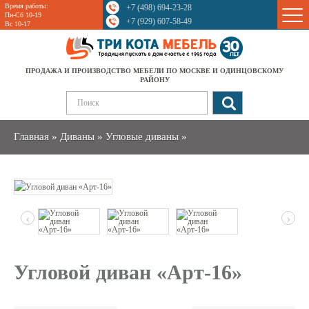
Время работы:
+7 (498) 694-23-28
Sale
Пн-Сб 10-19
+7 (929) 607-58-49
Вс 10-17
ПРОДАЖА И ПРОИЗВОДСТВО МЕБЕЛИ ПО МОСКВЕ И ОДИНЦОВСКОМУ
РАЙОНУ
Главная
»
Диваны
»
Угловые диваны
»
‹
›
Угловой диван «Арт-16»