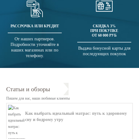
РАССРОЧКА ИЛИ КРЕДИТ
СКИДКА 3%
ПРИ ПОКУПКЕ
ОТ 60 000 РУБ
От наших партнеров.
Подробности уточняйте в
Выдача бонусной карты для
наших магазинах или по
последующих покупок
телефону.
Статьи и обзоры
Пишем для вас, наши любимые клиенты
Как выбрать идеальный матрас: путь к здоровому
сну и бодрому утру
В этой статье мы поможем разобратьс...