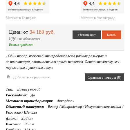
Магазин в Голицыно
Магазин в Звенигороде
Цена: от
94 180 руб.
НДС : не облагается
Есть в продаже
«Один товар может быть представлен в разных размерах и
комплектации, стоимость от этого меняется. Оставьте заявку, мы
перезвоним и уточним цену.»
Добавить к сравнению
Сравнить товары (0)
Тип:
Диван угловой
Раскладной:
Да
Механизм трансформации:
Аккордеон
Обивочный материал:
Велюр / Микровелюр / Искусственная замша /
Рогожка / Шенилл
Длина:
258 см
Высота:
95 см
Глубина:
181 см