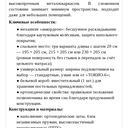
высокопрочным металлокаркасом. В сложенном
состоянии занимает минимум пространства, подходит
даже для небольших помещений.
Ключевые особенности:
● механизм «аккордеон»: бесшумное раскладывание
благодаря каучуковым колёсикам, защита напольного
покрытия;
● спальное место: три варианта длины с шагом 20 см
— 195 × 205 см, 215 × 205 см или 230 × 205 см
(ровная поверхность без стыков и перепадов за счёт
цельного матраса);
● универсальный размер: ширина подлокотников на
выбор — стандартные, узкие или от «ТОКИО‑6»;
● бельевой короб: вместительный (1 шт.) для
хранения постельных принадлежностей;
● ортопедические свойства: правильное положение
позвоночника во время сна благодаря продуманной
конструкции.
Конструкция и материалы:
● наполнение: ортопедические латы, блок
независимых пружин, высокоэластичный
пенополиуретан (ППУ);