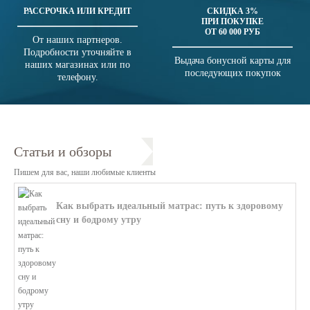
РАССРОЧКА ИЛИ КРЕДИТ
СКИДКА 3%
ПРИ ПОКУПКЕ
ОТ 60 000 РУБ
От наших партнеров.
Подробности уточняйте в
Выдача бонусной карты для
наших магазинах или по
последующих покупок
телефону.
Статьи и обзоры
Пишем для вас, наши любимые клиенты
Как выбрать идеальный матрас: путь к здоровому
сну и бодрому утру
В этой статье мы поможем разобратьс...