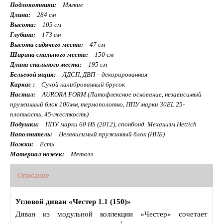
Подлокотники:
Мягкие
Длина:
284 см
Высота:
105 см
Глубина:
173 см
Высота сидячего места:
47 см
Ширина спального места:
150 см
Длина спального места:
195 см
Бельевой ящик:
ЛДСП, ДВП – декорированная
Каркас :
Сухой калиброванный брусок
Настил:
AURORA FORM (Латофлексное основание, независимый
пружинный блок 100мм, термополотно, ППУ марки 30EL 25-
плотность, 45-жесткость)
Подушки:
ППУ марки 60 HS (2012), спонбонд. Механизм Hettich
Наполнитель:
Независимый пружинный блок (НПБ)
Ножки:
Есть
Материал ножек:
Металл
Описание
Угловой диван «Честер 1.1 (150)»
Диван из модульной коллекции «Честер» сочетает