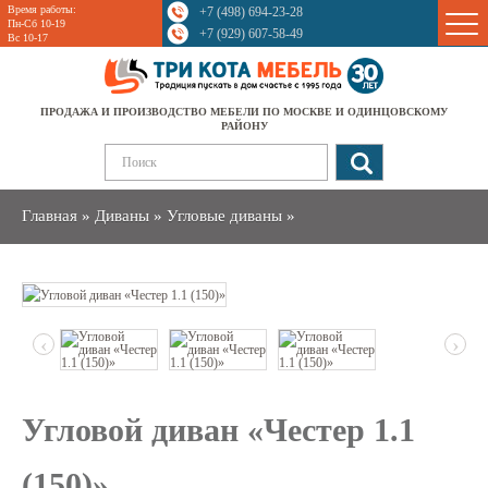
Время работы:
+7 (498) 694-23-28
Sale
Пн-Сб 10-19
+7 (929) 607-58-49
Вс 10-17
ПРОДАЖА И ПРОИЗВОДСТВО МЕБЕЛИ ПО МОСКВЕ И ОДИНЦОВСКОМУ
РАЙОНУ
Главная
»
Диваны
»
Угловые диваны
»
‹
›
Угловой диван «Честер 1.1
(150)»