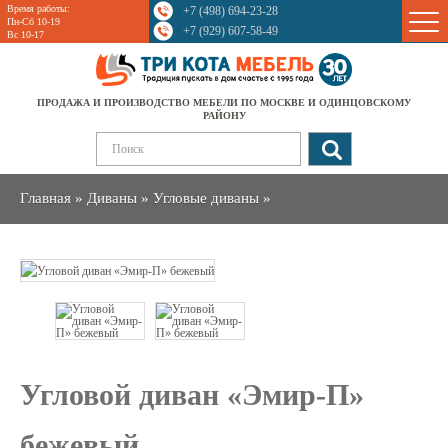
Время работы:
+7 (498) 694-23-28
Sale
Пн-Сб 10-19
+7 (929) 607-58-49
Вс 10-17
ПРОДАЖА И ПРОИЗВОДСТВО МЕБЕЛИ ПО МОСКВЕ И ОДИНЦОВСКОМУ
РАЙОНУ
Главная
»
Диваны
»
Угловые диваны
»
Угловой диван «Эмир-П»
бежевый