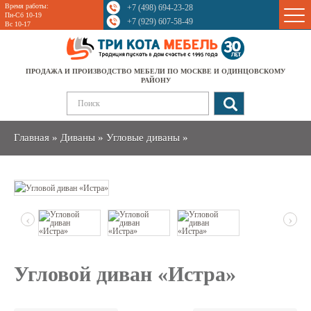
Время работы:
+7 (498) 694-23-28
Sale
Пн-Сб 10-19
+7 (929) 607-58-49
Вс 10-17
ПРОДАЖА И ПРОИЗВОДСТВО МЕБЕЛИ ПО МОСКВЕ И ОДИНЦОВСКОМУ
РАЙОНУ
Главная
»
Диваны
»
Угловые диваны
»
‹
›
Угловой диван «Истра»