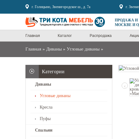
Sale
г. Голицыно, Звенигородское ш., д. 7а
г. Звени
ПРОДАЖА И
МОСКВЕ И 
Главная
Каталог
Распродажа
Акци
Главная
»
Диваны
»
Угловые диваны
»
Категории
Диваны
‹
Угловые диваны
Кресла
Пуфы
Спальни