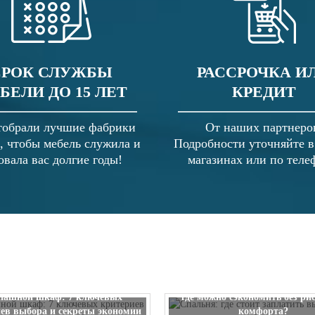
СРОК СЛУЖБЫ
РАССРОЧКА И
БЕЛИ ДО 15 ЛЕТ
КРЕДИТ
обрали лучшие фабрики
От наших партнеро
, чтобы мебель служила и
Подробности уточняйте 
овала вас долгие годы!
магазинах или по теле
Спальня: где стоит заплатить
пашной шкаф: 7 ключевых
где можно сэкономить без ри
ев выбора и секреты экономии
комфорта?