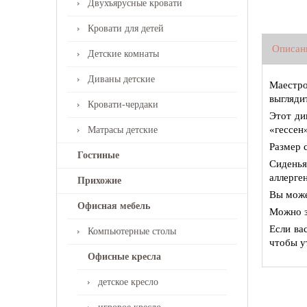
Двухъярусные кровати
Кровати для детей
Описан
Детские комнаты
Диваны детские
Маестро
выгляди
Кровати-чердаки
Этот ди
«гессен»
Матрасы детские
Размер 
Гостиные
Сиденья
аллерге
Прихожие
Вы може
Офисная мебель
Можно з
Если ва
Компьютерные столы
чтобы у
Офисные кресла
детское кресло