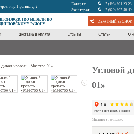
Голицыно:
+7 (498) 694-23-28
город, мкр. Пронина, д. 2
Звенигород:
+7 (929) 607-58-49
 ПРОИЗВОДСТВО МЕБЕЛИ ПО
ОБРАТНЫЙ ЗВОНОК
ОДИНЦОВСКОМУ РАЙОНУ
и
Доставка и оплата
Отзывы
Статьи
О 
Угловой д
›
01»
Магазин в Голицыно
Цена: от
0 руб.