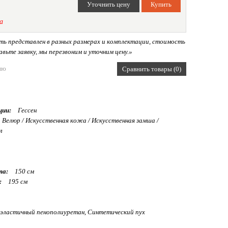
а
ь представлен в разных размерах и комплектации, стоимость
вьте заявку, мы перезвоним и уточним цену.»
ию
Сравнить товары (0)
ции:
Гессен
Велюр / Искуcственная кожа / Искусственная замша /
л
та:
150 см
:
195 см
эластичный пенополиуретан, Синтетический пух