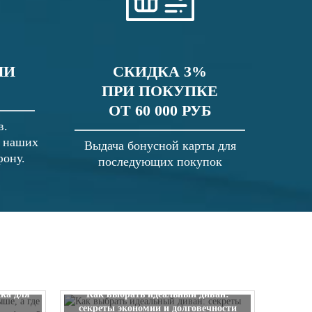
ЛИ
СКИДКА 3%
ПРИ ПОКУПКЕ
ОТ 60 000 РУБ
в.
в наших
Выдача бонусной карты для
фону.
последующих покупок
 выше, а
ска для
Как выбрать идеальный диван:
секреты экономии и долговечности