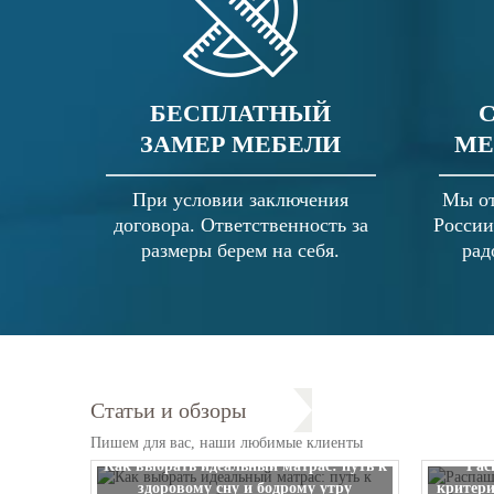
БЕСПЛАТНЫЙ
ЗАМЕР МЕБЕЛИ
МЕ
При условии заключения
Мы от
договора. Ответственность за
России
размеры берем на себя.
рад
Статьи и обзоры
Пишем для вас, наши любимые клиенты
Как выбрать идеальный матрас: путь к
Рас
здоровому сну и бодрому утру
критери