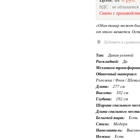
НДС : не облагается
Снято с производств
«Один товар может быт
от этого меняется. Оста
Добавить к сравнен
Тип:
Диван угловой
Раскладной:
Да
Механизм трансформа
Обивочный материал:
Рогожка / Флок / Шенил
Длина:
277 см
Высота:
102 см
Глубина:
192 см
Ширина спального мес
Длина спального места
Бельевой ящик:
Есть
Стиль:
Модерн
Наполнитель:
Высоко
Ножки:
Есть