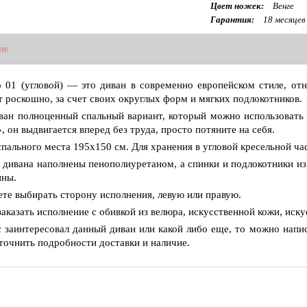
Цвет ножек:
Венге
Гарантия:
18 месяцев
ие
 01 (угловой) — это диван в современно европейском стиле, от
т роскошно, за счет своих округлых форм и мягких подлокотников.
ван полноценный спальный вариант, который можно использовать
, он выдвигается вперед без труда, просто потяните на себя.
спального места 195х150 см. Для хранения в угловой кресельной ч
 дивана наполнены пенополиуретаном, а спинки и подлокотники из
нны.
те выбирать сторону исполнения, левую или правую.
аказать исполнение с обивкой из велюра, искусственной кожи, иск
с заинтересовал данный диван или какой либо еще, то можно напис
точнить подробности доставки и наличие.