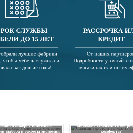
СРОК СЛУЖБЫ
РАССРОЧКА И
БЕЛИ ДО 15 ЛЕТ
КРЕДИТ
обрали лучшие фабрики
От наших партнеро
, чтобы мебель служила и
Подробности уточняйте 
овала вас долгие годы!
магазинах или по теле
Спальня: где стоит заплатить
пашной шкаф: 7 ключевых
где можно сэкономить без ри
ев выбора и секреты экономии
комфорта?