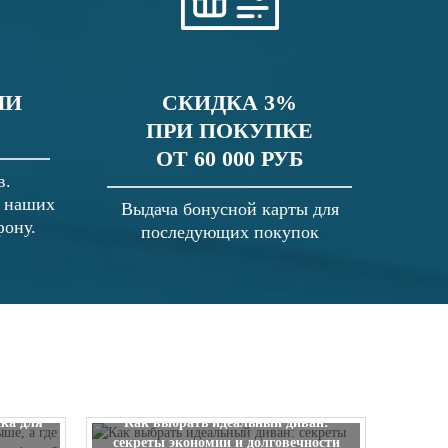
ЛИ
СКИДКА 3%
ПРИ ПОКУПКЕ
ОТ 60 000 РУБ
в.
в наших
Выдача бонусной карты для
фону.
последующих покупок
 выше, а
ска для
Как выбрать идеальный диван:
секреты экономии и долговечности