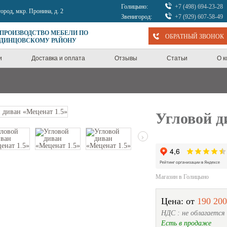
Голицыно:
+7 (498) 694-23-28
город, мкр. Пронина, д. 2
Звенигород:
+7 (929) 607-58-49
 ПРОИЗВОДСТВО МЕБЕЛИ ПО
ОБРАТНЫЙ ЗВОНОК
ОДИНЦОВСКОМУ РАЙОНУ
и
Доставка и оплата
Отзывы
Статьи
О 
Угловой д
›
Магазин в Голицыно
Цена: от
190 200
НДС : не облагается
Есть в продаже