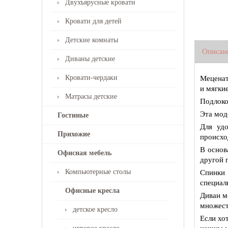
Двухъярусные кровати
Кровати для детей
Детские комнаты
Описан
Диваны детские
Кровати-чердаки
Меценат
и мягки
Матрасы детские
Подлоко
Эта мод
Гостиные
Для удо
Прихожие
происхо
В основ
Офисная мебель
другой 
Компьютерные столы
Спинки
специал
Офисные кресла
Диван м
множест
детское кресло
Если хо