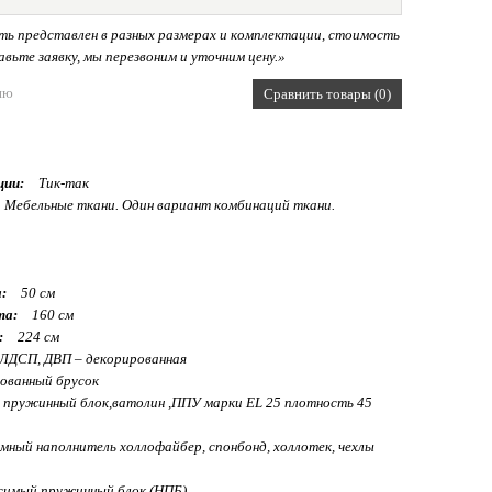
ь представлен в разных размерах и комплектации, стоимость
вьте заявку, мы перезвоним и уточним цену.»
ию
Сравнить товары (0)
ции:
Тик-так
Мебельные ткани. Один вариант комбинаций ткани.
:
50 см
та:
160 см
:
224 см
 ЛДСП, ДВП – декорированная
ованный брусок
пружинный блок,ватолин ,ППУ марки EL 25 плотность 45
ный наполнитель холлофайбер, спонбонд, холлотек, чехлы
симый пружинный блок (НПБ)