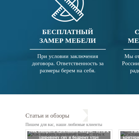
БЕСПЛАТНЫЙ
ЗАМЕР МЕБЕЛИ
МЕ
При условии заключения
Мы от
договора. Ответственность за
России
размеры берем на себя.
рад
Статьи и обзоры
Пишем для вас, наши любимые клиенты
Как выбрать идеальный матрас: путь к
Рас
здоровому сну и бодрому утру
критери