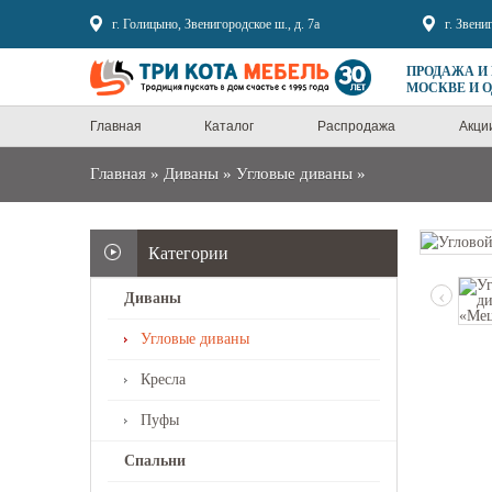
Sale
г. Голицыно, Звенигородское ш., д. 7а
г. Звени
ПРОДАЖА И
МОСКВЕ И 
Главная
Каталог
Распродажа
Акци
Главная
»
Диваны
»
Угловые диваны
»
Категории
‹
Диваны
Угловые диваны
Кресла
Пуфы
Спальни