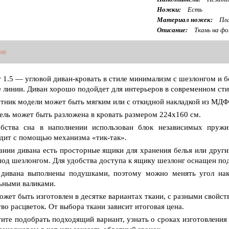
Ножки:
Есть
Материал ножек:
Пла
Описание:
Ткань на ф
ие
 1.5 — угловой диван-кровать в стиле минимализм с шезлонгом и 
е линии. Диван хорошо подойдет для интерьеров в современном сти
тник модели может быть мягким или с откидной накладкой из МД
ель может быть разложена в кровать размером 224х160 см.
бства сна в наполнении использован блок независимых пружин
дит с помощью механизма «тик-так».
ании дивана есть просторные ящики для хранения белья или други
под шезлонгом. Для удобства доступа к ящику шезлонг оснащен п
 дивана выполнены подушками, поэтому можно менять угол на
ьными валиками.
ожет быть изготовлен в десятке вариантах ткани, с разными свойс
во расцветок. От выбора ткани зависит итоговая цена.
тите подобрать подходящий вариант, узнать о сроках изготовления