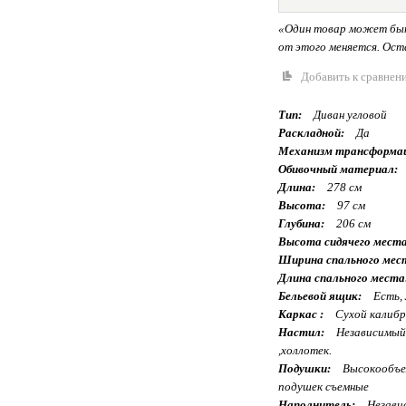
«Один товар может быт
от этого меняется. Оста
Добавить к сравнен
Тип:
Диван угловой
Раскладной:
Да
Механизм трансформа
Обивочный материал:
Длина:
278 см
Высота:
97 см
Глубина:
206 см
Высота сидячего места
Ширина спального мес
Длина спального места
Бельевой ящик:
Есть,
Каркас :
Сухой калибр
Настил:
Независимый 
,холлотек.
Подушки:
Высокообъем
подушек съемные
Наполнитель:
Незави