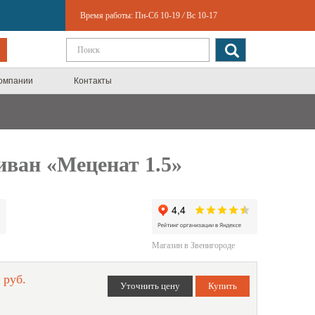
Время работы:
Пн-Сб 10-19
/
Вс 10-17
компании
Контакты
иван «Меценат 1.5»
Магазин в Звенигороде
 руб.