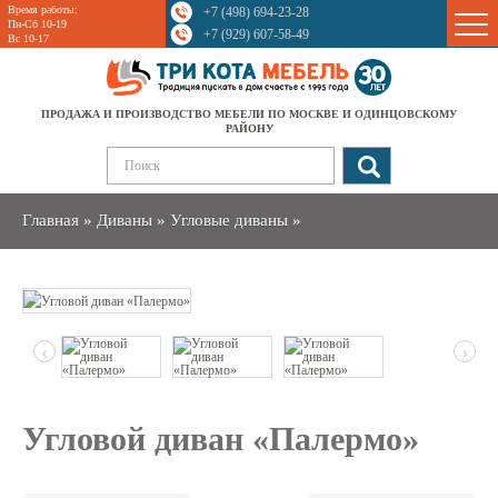
Время работы:
+7 (498) 694-23-28
Sale
Пн-Сб 10-19
+7 (929) 607-58-49
Вс 10-17
ПРОДАЖА И ПРОИЗВОДСТВО МЕБЕЛИ ПО МОСКВЕ И ОДИНЦОВСКОМУ
РАЙОНУ
Главная
»
Диваны
»
Угловые диваны
»
‹
›
Угловой диван «Палермо»