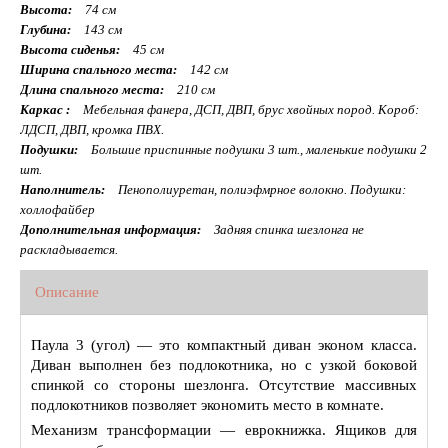
Высота:
74 см
Глубина:
143 см
Высота сиденья:
45 см
Ширина спального места:
142 см
Длина спального места:
210 см
Каркас :
Мебельная фанера, ДСП, ДВП, брус хвойных пород. Короб:
ЛДСП, ДВП, кромка ПВХ.
Подушки:
Большие приспинные подушки 3 шт., маленькие подушки 2
шт.
Наполнитель:
Пенополиуретан, полиэфмрное волокно. Подушки:
холлофайбер
Дополнительная информация:
Задняя спинка шезлонга не
раскладывается.
Описание
Паула 3 (угол) — это компактный диван эконом класса.
Диван выполнен без подлокотника, но с узкой боковой
спинкой со стороны шезлонга. Отсутствие массивных
подлокотников позволяет экономить место в комнате.
Механизм трансформации — еврокнижка. Ящиков для