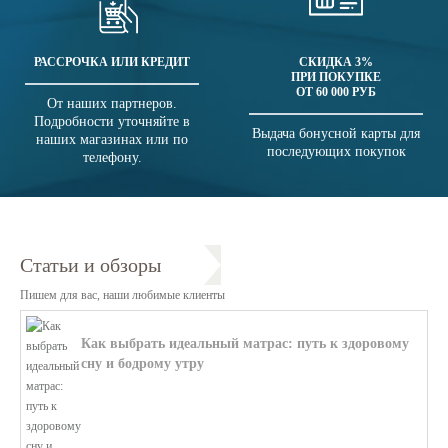
РАССРОЧКА ИЛИ КРЕДИТ
СКИДКА 3%
ПРИ ПОКУПКЕ
ОТ 60 000 РУБ
От наших партнеров.
Подробности уточняйте в
Выдача бонусной карты для
наших магазинах или по
последующих покупок
телефону.
Статьи и обзоры
Пишем для вас, наши любимые клиенты
Как выбрать идеальный матрас: путь к здоровому
сну и бодрому утру
В этой статье мы поможем разобратьс...