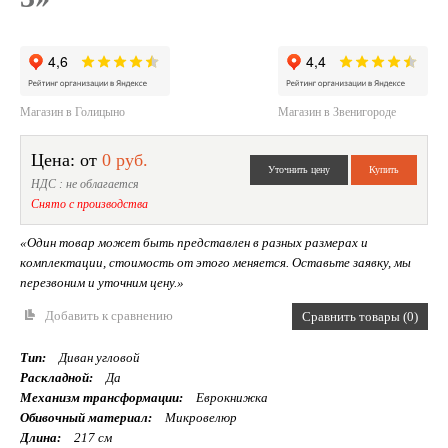
Магазин в Голицыно
Магазин в Звенигороде
Цена: от
0 руб.
НДС : не облагается
Снято с производства
«Один товар может быть представлен в разных размерах и
комплектации, стоимость от этого меняется. Оставьте заявку, мы
перезвоним и уточним цену.»
Добавить к сравнению
Сравнить товары (0)
Тип:
Диван угловой
Раскладной:
Да
Механизм трансформации:
Еврокнижка
Обивочный материал:
Mикровелюр
Длина:
217 см